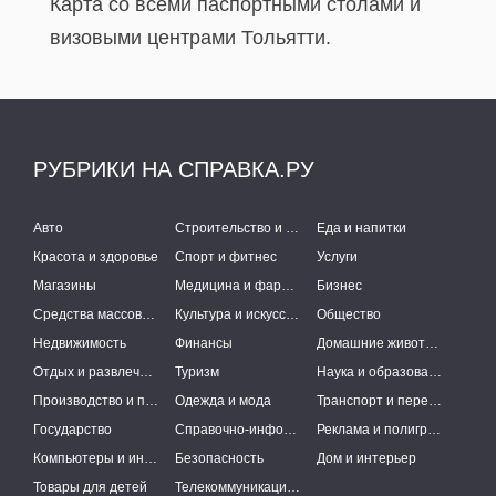
Карта со всеми паспортными столами и
визовыми центрами Тольятти.
РУБРИКИ НА СПРАВКА.РУ
Авто
Строительство и ремонт
Еда и напитки
Красота и здоровье
Спорт и фитнес
Услуги
Магазины
Медицина и фармацевтика
Бизнес
Средства массовой информации
Культура и искусство
Общество
Недвижимость
Финансы
Домашние животные
Отдых и развлечения
Туризм
Наука и образование
Производство и поставки
Одежда и мода
Транспорт и перевозки
Государство
Справочно-информационные системы
Реклама и полиграфия
Компьютеры и интернет
Безопасность
Дом и интерьер
Товары для детей
Телекоммуникации и связь