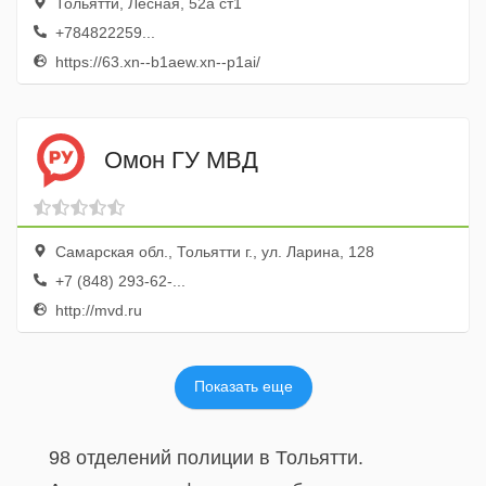
Тольятти, Лесная, 52а ст1
+784822259...
https://63.xn--b1aew.xn--p1ai/
Омон ГУ МВД
Самарская обл., Тольятти г., ул. Ларина, 128
+7 (848) 293-62-...
http://mvd.ru
Показать еще
98 отделений полиции в Тольятти.