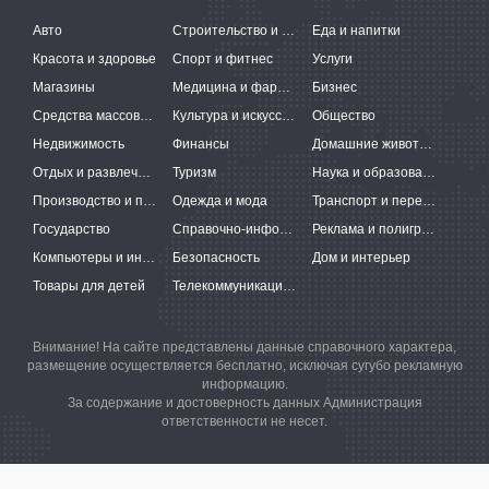
Авто
Строительство и ремонт
Еда и напитки
Красота и здоровье
Спорт и фитнес
Услуги
Магазины
Медицина и фармацевтика
Бизнес
Средства массовой информации
Культура и искусство
Общество
Недвижимость
Финансы
Домашние животные
Отдых и развлечения
Туризм
Наука и образование
Производство и поставки
Одежда и мода
Транспорт и перевозки
Государство
Справочно-информационные системы
Реклама и полиграфия
Компьютеры и интернет
Безопасность
Дом и интерьер
Товары для детей
Телекоммуникации и связь
Внимание! На сайте представлены данные справочного характера,
размещение осуществляется бесплатно, исключая сугубо рекламную
информацию.
За содержание и достоверность данных Администрация
ответственности не несет.