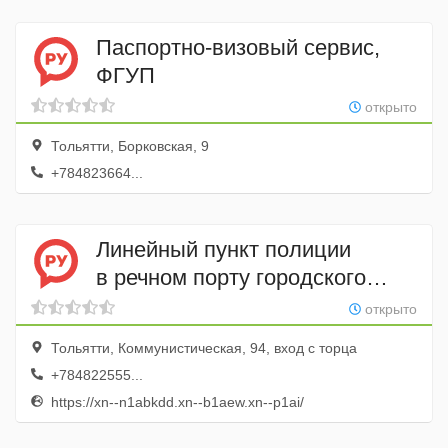
Паспортно-визовый сервис,
ФГУП
открыто
Тольятти, Борковская, 9
+784823664...
Линейный пункт полиции
в речном порту городского
округа Тольятти
открыто
Тольятти, Коммунистическая, 94, вход с торца
+784822555...
https://xn--n1abkdd.xn--b1aew.xn--p1ai/