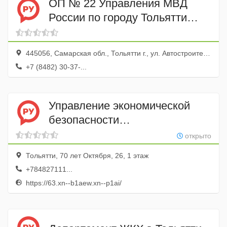
ОП № 22 Управления МВД
России по городу Тольятти
(Автозаводский район)
445056, Самарская обл., Тольятти г., ул. Автостроителей, 55
+7 (8482) 30-37-...
Управление экономической
безопасности
и противодействия коррупции,
открыто
Главное управление МВД
Тольятти, 70 лет Октября, 26, 1 этаж
России по Самарской области
+784827111...
7-й оперативный отдел
https://63.xn--b1aew.xn--p1ai/