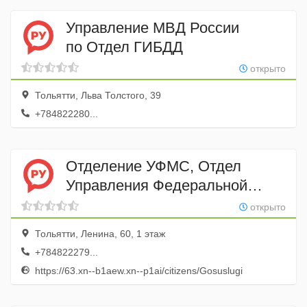
Управление МВД России
по Отдел ГИБДД
открыто
Тольятти, Льва Толстого, 39
+784822280...
Отделение УФМС, Отдел
Управления Федеральной
Миграционной Службы России
открыто
по Самарской области
Тольятти, Ленина, 60, 1 этаж
в Центральном районе г.
+784822279...
Тольятти
https://63.xn--b1aew.xn--p1ai/citizens/Gosuslugi