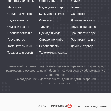
Красота и здоровье
Спорт и фитнес
Услуги
Магазины
Медицина и фармацевтика
Бизнес
Средства массовой информации
Культура и искусство
Общество
Недвижимость
Финансы
Домашние животные
Отдых и развлечения
Туризм
Наука и образование
Производство и поставки
Одежда и мода
Транспорт и перевозки
Государство
Справочно-информационные системы
Реклама и полиграфия
Компьютеры и интернет
Безопасность
Дом и интерьер
Товары для детей
Телекоммуникации и связь
Внимание! На сайте представлены данные справочного характера,
размещение осуществляется бесплатно, исключая сугубо рекламную
информацию.
За содержание и достоверность данных Администрация
ответственности не несет.
© 2026
Все права защищены