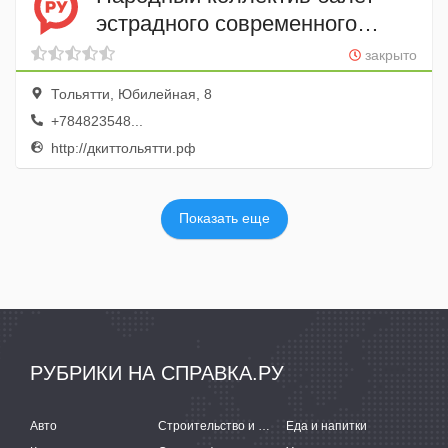
эстрадного современного
танца Креатив
закрыто
Тольятти, Юбилейная, 8
+784823548...
http://дкиттольятти.рф
Показать еще
РУБРИКИ НА СПРАВКА.РУ
Авто
Строительство и ремонт
Еда и напитки