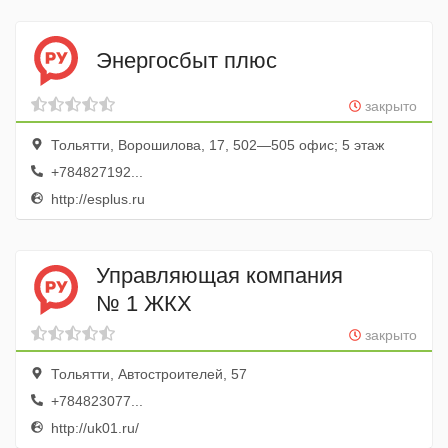
Энергосбыт плюс
закрыто
Тольятти, Ворошилова, 17, 502—505 офис; 5 этаж
+784827192...
http://esplus.ru
Управляющая компания
№ 1 ЖКХ
закрыто
Тольятти, Автостроителей, 57
+784823077...
http://uk01.ru/