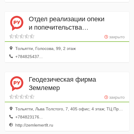
Отдел реализации опеки
и попечительства
над совершеннолетними
закрыто
лицами, Департамент
Тольятти, Голосова, 99, 2 этаж
по вопросам семьи, опеки
+784825437...
и попечительства
Геодезическая фирма
Землемер
закрыто
Тольятти, Льва Толстого, 7, 405 офис; 4 этаж; ТЦ Призма
+784823176...
http://zemlemertlt.ru